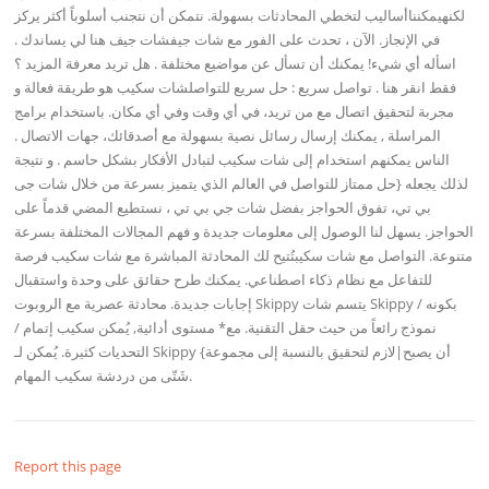
لكنهيمكنناأساليب لتخطي المحادثات بسهولة. نتمكن أن نتجنب أسلوباً أكثر يركز
في الإنجاز. الآن ، تحدث على الفور مع شات جيفشات جيف هنا لي يساندك .
اسأله أي شيء! يمكنك أن تسأل عن مواضيع مختلفة . هل تريد معرفة المزيد ؟
فقط انقر هنا . تواصل سريع : حل سريع للتواصلشات سكيب هو طريقة فعالة و
مجربة لتحقيق اتصال مع من تريد، في أي وقت وفي أي مكان. باستخدام برامج
المراسلة , يمكنك إرسال رسائل نصية بسهولة مع أصدقائك، جهات الاتصال .
الناس يمكنهم استخدام إلى شات سكيب لتبادل الأفكار بشكل حاسم . و نتيجة
لذلك يجعله {حل ممتاز للتواصل في العالم الذي يتميز بسرعة من خلال شات جى
بي تي، تفوق الحواجز بفضل شات جي بي تي ، نستطيع المضي قدماً على
الحواجز. يسهل لنا الوصول إلى معلومات جديدة و فهم المجالات المختلفة بسرعة
متنوعة. التواصل مع شات سكيبتُتيح لك المحادثة المباشرة مع شات سكيب فرصة
للتفاعل مع نظام ذكاء اصطناعي. يمكنك طرح حقائق على وحدة واستقبال
إجابات جديدة. محادثة عصرية مع الروبوت Skippy يتسم شات Skippy بكونه /
نموذج رائعاً من حيث حقل التقنية. مع* مستوى أدائية, يُمكن سكيب إتمام /
التحديات كثيرة. يُمكن لـ Skippy {أن يصبح|لازم لتحقيق بالنسبة إلى مجموعة
شَتّى من دردشة سكيب المهام.
Report this page