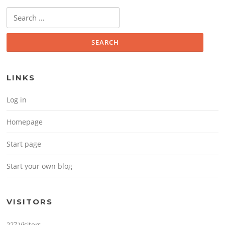
Search for:
LINKS
Log in
Homepage
Start page
Start your own blog
VISITORS
227 Visitors